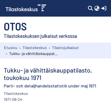
(c
OTOS
Tilastokeskuksen julkaisut verkossa
Etusivu
Tilastokeskus
Tilastojulkaisut
Kokoelmat
Tukku- ja vähittäiskauppatilasto, toukokuu 1971
Selaa
Tukku- ja vähittäiskauppatilasto,
toukokuu 1971
Parti- och detaljhandelsstatistik under maj 1971
Tilastokeskus
1971-08-24