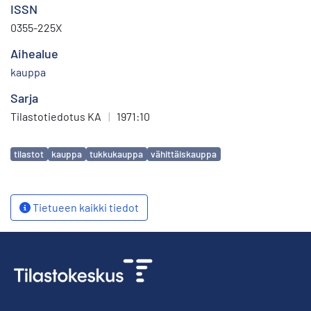
ISSN
0355-225X
Aihealue
kauppa
Sarja
Tilastotiedotus KA
|
1971:10
Avainsanat
tilastot
kauppa
tukkukauppa
vähittäiskauppa
Tietueen kaikki tiedot