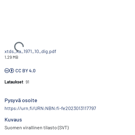
Ladataan...
xtds_ka_1971_10_dig.pdf
1.29 MB
CC BY 4.0
Lataukset
91
Pysyvä osoite
https://urn.fi/URN:NBN:fi-fe2023013117797
Kuvaus
Suomen virallinen tilasto (SVT)