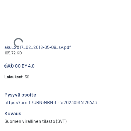
Ladataan...
aku_2017_02_2018-05-09_sv.pdf
105.72 KB
CC BY 4.0
Lataukset
50
Pysyvä osoite
https://urn.fi/URN:NBN:fi-fe20230914126433
Kuvaus
Suomen virallinen tilasto (SVT)