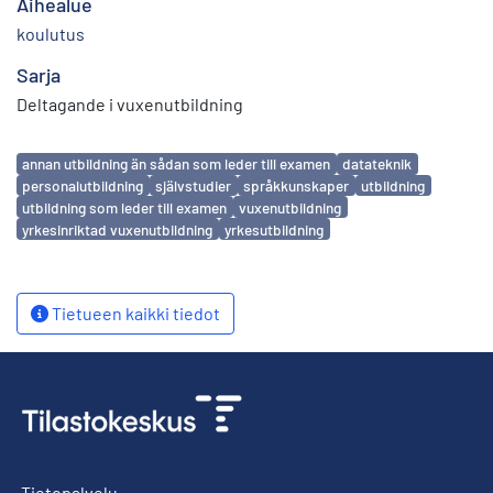
Aihealue
koulutus
Sarja
Deltagande i vuxenutbildning
Avainsanat
annan utbildning än sådan som leder till examen
datateknik
personalutbildning
självstudier
språkkunskaper
utbildning
utbildning som leder till examen
vuxenutbildning
yrkesinriktad vuxenutbildning
yrkesutbildning
Tietueen kaikki tiedot
Tietopalvelu