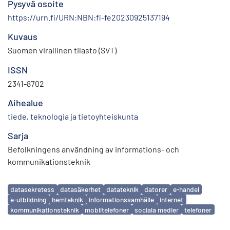
Pysyvä osoite
https://urn.fi/URN:NBN:fi-fe20230925137194
Kuvaus
Suomen virallinen tilasto (SVT)
ISSN
2341-8702
Aihealue
tiede, teknologia ja tietoyhteiskunta
Sarja
Befolkningens användning av informations- och
kommunikationsteknik
Avainsanat
datasekretess
datasäkerhet
datateknik
datorer
e-handel
e-utbildning
hemteknik
informationssamhälle
internet
kommunikationsteknik
mobiltelefoner
sociala medier
telefoner