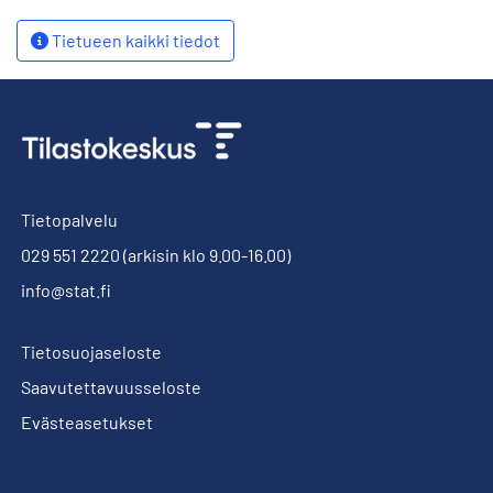
Tietueen kaikki tiedot
Tietopalvelu
029 551 2220
(arkisin klo 9.00-16.00)
info@stat.fi
Tietosuojaseloste
Saavutettavuusseloste
Evästeasetukset