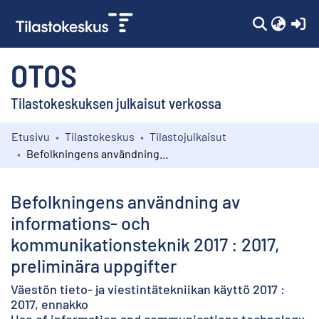
(c
OTOS
Tilastokeskuksen julkaisut verkossa
Etusivu
Tilastokeskus
Tilastojulkaisut
Kokoelmat
Befolkningens användning av informations- och kommunikationsteknik 2017 : 2017, preliminära uppgifter
Selaa
Befolkningens användning av
informations- och
kommunikationsteknik 2017 : 2017,
preliminära uppgifter
Väestön tieto- ja viestintätekniikan käyttö 2017 :
2017, ennakko