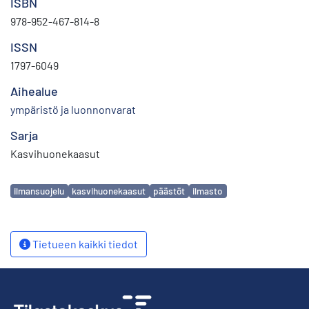
ISBN
978-952-467-814-8
ISSN
1797-6049
Aihealue
ympäristö ja luonnonvarat
Sarja
Kasvihuonekaasut
Avainsanat
ilmansuojelu
kasvihuonekaasut
päästöt
ilmasto
Tietueen kaikki tiedot