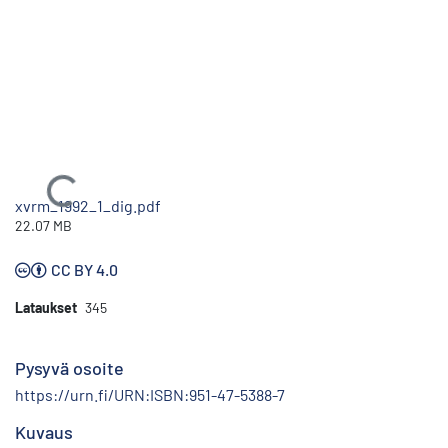
Ladataan...
xvrm_1992_1_dig.pdf
22.07 MB
CC BY 4.0
Lataukset
345
Pysyvä osoite
https://urn.fi/URN:ISBN:951-47-5388-7
Kuvaus