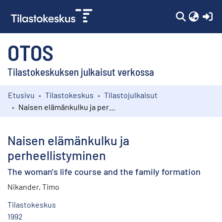
(c
OTOS
Tilastokeskuksen julkaisut verkossa
Etusivu
Tilastokeskus
Tilastojulkaisut
Kokoelmat
Naisen elämänkulku ja perheellistyminen
Selaa
Naisen elämänkulku ja
perheellistyminen
The woman's life course and the family formation
Nikander, Timo
Tilastokeskus
1992