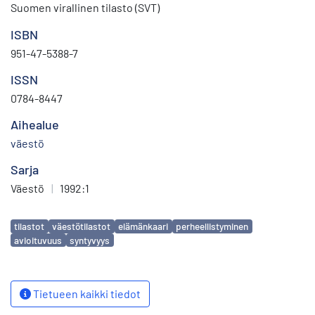
Suomen virallinen tilasto (SVT)
ISBN
951-47-5388-7
ISSN
0784-8447
Aihealue
väestö
Sarja
Väestö
|
1992:1
Avainsanat
tilastot
väestötilastot
elämänkaari
perheellistyminen
avioituvuus
syntyvyys
Tietueen kaikki tiedot