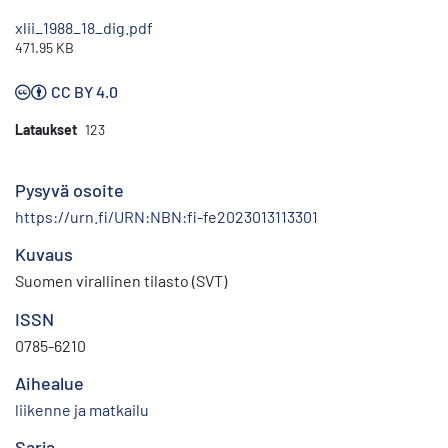
xlii_1988_18_dig.pdf
471.95 KB
CC BY 4.0
Lataukset
123
Pysyvä osoite
https://urn.fi/URN:NBN:fi-fe2023013113301
Kuvaus
Suomen virallinen tilasto (SVT)
ISSN
0785-6210
Aihealue
liikenne ja matkailu
Sarja