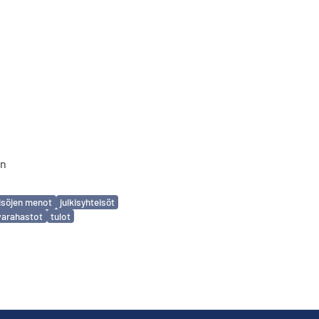
in
eisöjen menot
julkisyhteisöt
varahastot
tulot