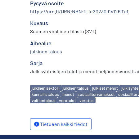
Pysyvä osoite
https://urn.fi/URN:NBN:fi-fe20230914126073
Kuvaus
Suomen virallinen tilasto (SVT)
Aihealue
julkinen talous
Sarja
Julkisyhteisöjen tulot ja menot neljännesvuositta
Avainsanat
julkinen sektori
julkinen talous
julkiset menot
julkisyht
kunnallistalous
menot
sosiaaliturvamaksut
sosiaalitur
valtiontalous
verotulot
verotus
Tietueen kaikki tiedot