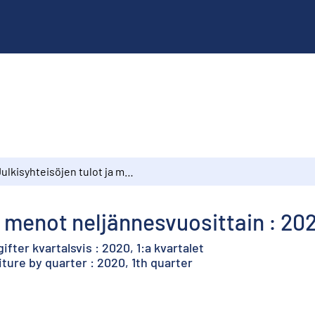
Julkisyhteisöjen tulot ja menot neljännesvuosittain : 2020, 1. vuosineljännes
a menot neljännesvuosittain : 202
fter kvartalsvis : 2020, 1:a kvartalet
ure by quarter : 2020, 1th quarter