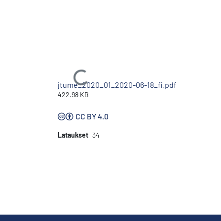
Ladataan...
jtume_2020_01_2020-06-18_fi.pdf
422.98 KB
CC BY 4.0
Lataukset
34