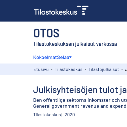
OTOS
Tilastokeskuksen julkaisut verkossa
Kokoelmat
Selaa
Etusivu
Tilastokeskus
Tilastojulkaisut
Julkisyhteisöjen tulot j
Den offentliga sektorns inkomster och utgi
General government revenue and expendit
Tilastokeskus
2020