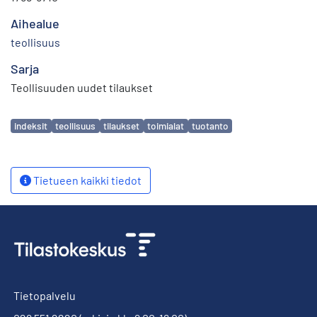
Aihealue
teollisuus
Sarja
Teollisuuden uudet tilaukset
Avainsanat
indeksit
teollisuus
tilaukset
toimialat
tuotanto
Tietueen kaikki tiedot
Tietopalvelu