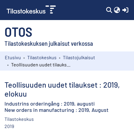
(c
OTOS
Tilastokeskuksen julkaisut verkossa
Etusivu
Tilastokeskus
Tilastojulkaisut
Kokoelmat
Teollisuuden uudet tilaukset : 2019, elokuu
Selaa
Teollisuuden uudet tilaukset : 2019,
elokuu
Industrins orderingång : 2019, augusti
New orders in manufacturing : 2019, August
Tilastokeskus
2019