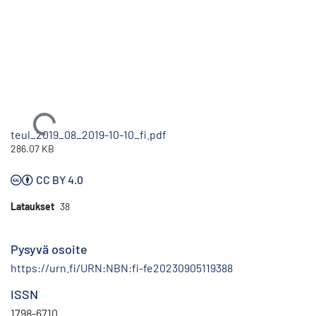
Ladataan...
teul_2019_08_2019-10-10_fi.pdf
286.07 KB
CC BY 4.0
Lataukset
38
Pysyvä osoite
https://urn.fi/URN:NBN:fi-fe20230905119388
ISSN
1798-6710