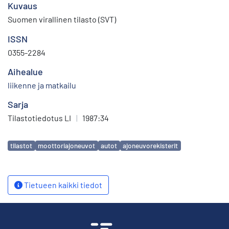
Kuvaus
Suomen virallinen tilasto (SVT)
ISSN
0355-2284
Aihealue
liikenne ja matkailu
Sarja
Tilastotiedotus LI
|
1987:34
Avainsanat
tilastot
moottoriajoneuvot
autot
ajoneuvorekisterit
Tietueen kaikki tiedot