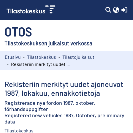
(c
OTOS
Tilastokeskuksen julkaisut verkossa
Etusivu
Tilastokeskus
Tilastojulkaisut
Kokoelmat
Rekisteriin merkityt uudet ajoneuvot 1987, lokakuu, ennakkotietoja
Selaa
Rekisteriin merkityt uudet ajoneuvot
1987, lokakuu, ennakkotietoja
Registrerade nya fordon 1987, oktober,
förhandsuppgifter
Registered new vehicles 1987, October, preliminary
data
Tilastokeskus