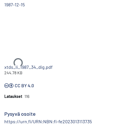
1987-12-15
Ladataan...
xtds_li_1987_34_dig.pdf
244.78 KB
CC BY 4.0
Lataukset
116
Pysyvä osoite
https://urn.fi/URN:NBN:fi-fe2023013113735