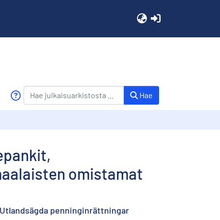
(current)
Hae
epankit,
omaalaisten omistamat
, Utlandsägda penninginrättningar