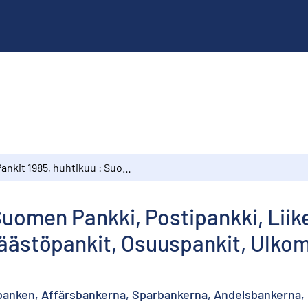
Pankit 1985, huhtikuu : Suomen Pankki, Postipankki, Liikepankit, Kiinnitysluottopankit, Säästöpankit, Osuuspankit, Ulkomaalaisten omistamat rahalaitokset
Suomen Pankki, Postipankki, Liik
 Säästöpankit, Osuuspankit, Ulk
stbanken, Affärsbankerna, Sparbankerna, Andelsbankerna