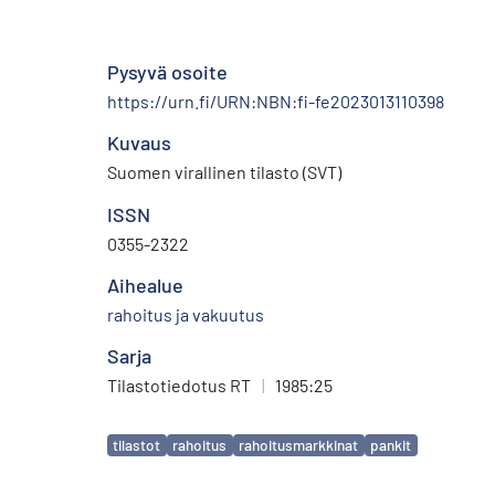
Pysyvä osoite
https://urn.fi/URN:NBN:fi-fe2023013110398
Kuvaus
Suomen virallinen tilasto (SVT)
ISSN
0355-2322
Aihealue
rahoitus ja vakuutus
Sarja
Tilastotiedotus RT
|
1985:25
Avainsanat
tilastot
rahoitus
rahoitusmarkkinat
pankit