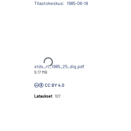
Tilastokeskus
1985-06-18
Ladataan...
xtds_rt_1985_25_dig.pdf
9.17 MB
CC BY 4.0
Lataukset
107