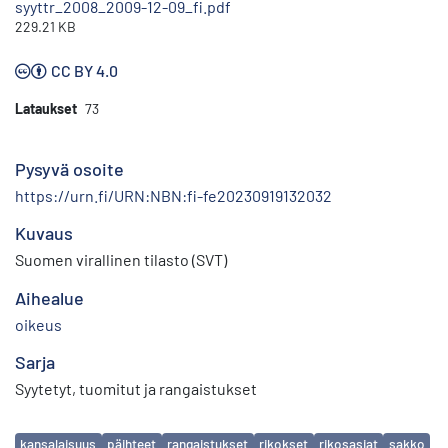
syyttr_2008_2009-12-09_fi.pdf
229.21 KB
CC BY 4.0
Lataukset
73
Pysyvä osoite
https://urn.fi/URN:NBN:fi-fe20230919132032
Kuvaus
Suomen virallinen tilasto (SVT)
Aihealue
oikeus
Sarja
Syytetyt, tuomitut ja rangaistukset
Avainsanat
kansalaisuus
päihteet
rangaistukset
rikokset
rikosasiat
sakko