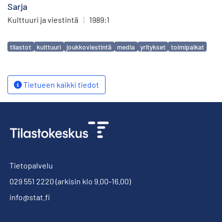
Sarja
Kulttuuri ja viestintä
|
1989:1
Avainsanat
tilastot
kulttuuri
joukkoviestintä
media
yritykset
toimipaikat
Tietueen kaikki tiedot
Tietopalvelu
029 551 2220
(arkisin klo 9.00-16.00)
info@stat.fi