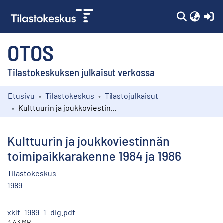
(c
OTOS
Tilastokeskuksen julkaisut verkossa
Etusivu
Tilastokeskus
Tilastojulkaisut
Kokoelmat
Kulttuurin ja joukkoviestinnän toimipaikkarakenne 1984 ja 1986
Selaa
Kulttuurin ja joukkoviestinnän
toimipaikkarakenne 1984 ja 1986
Tilastokeskus
1989
xklt_1989_1_dig.pdf
3.43 MB