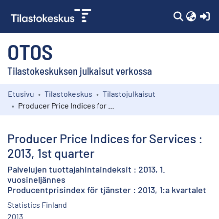
(c
OTOS
Tilastokeskuksen julkaisut verkossa
Etusivu
Tilastokeskus
Tilastojulkaisut
Kokoelmat
Producer Price Indices for Services : 2013, 1st quarter
Selaa
Producer Price Indices for Services :
2013, 1st quarter
Palvelujen tuottajahintaindeksit : 2013, 1.
vuosineljännes
Producentprisindex för tjänster : 2013, 1:a kvartalet
Statistics Finland
2013