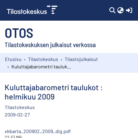
(c
OTOS
Tilastokeskuksen julkaisut verkossa
Etusivu
Tilastokeskus
Tilastojulkaisut
Kokoelmat
Kuluttajabarometri taulukot : helmikuu 2009
Selaa
Kuluttajabarometri taulukot :
helmikuu 2009
Tilastokeskus
2009-02-27
xkbarta_200902_2009_dig.pdf
22.57 MB