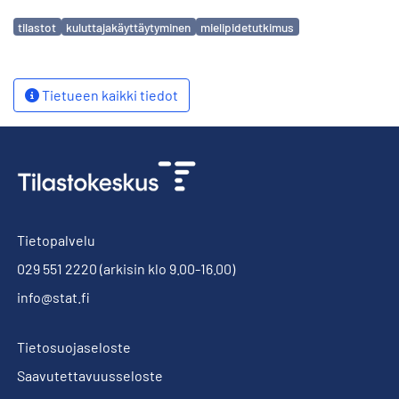
Avainsanat
tilastot
kuluttajakäyttäytyminen
mielipidetutkimus
Tietueen kaikki tiedot
Tietopalvelu
029 551 2220
(arkisin klo 9.00-16.00)
info@stat.fi
Tietosuojaseloste
Saavutettavuusseloste