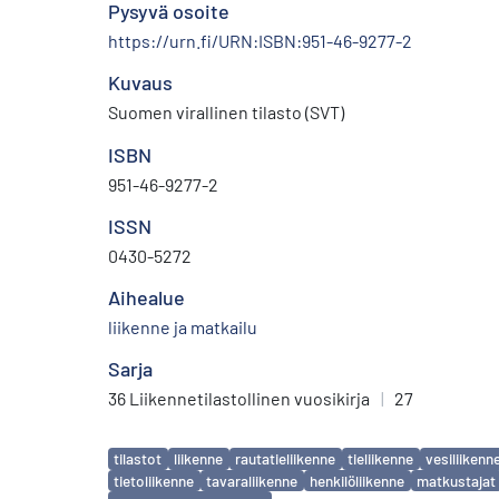
Pysyvä osoite
https://urn.fi/URN:ISBN:951-46-9277-2
Kuvaus
Suomen virallinen tilasto (SVT)
ISBN
951-46-9277-2
ISSN
0430-5272
Aihealue
liikenne ja matkailu
Sarja
36 Liikennetilastollinen vuosikirja
|
27
Avainsanat
tilastot
liikenne
rautatieliikenne
tieliikenne
vesiliikenn
tietoliikenne
tavaraliikenne
henkilöliikenne
matkustajat