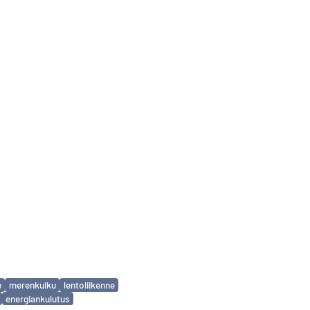
e
merenkulku
lentoliikenne
energiankulutus