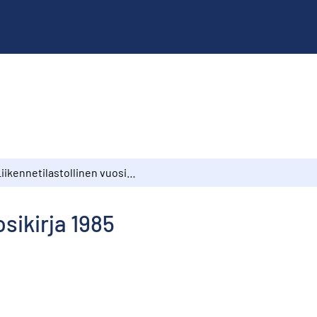
Liikennetilastollinen vuosikirja 1985
osikirja 1985