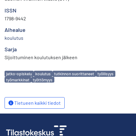
ISSN
1798-9442
Aihealue
koulutus
Sarja
Sijoittuminen koulutuksen jälkeen
Avainsanat
jatko-opiskelu
koulutus
tutkinnon suorittaneet
työllisyys
työmarkkinat
työttömyys
Tietueen kaikki tiedot