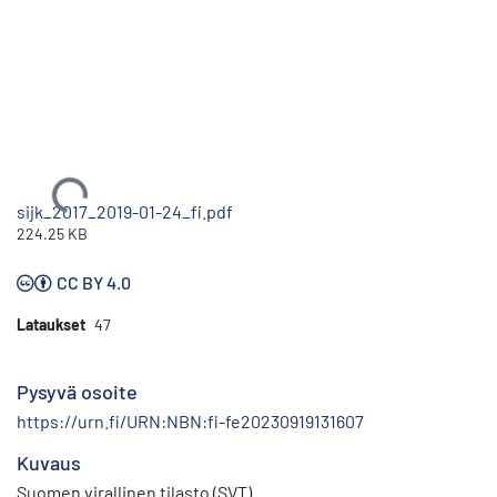
Ladataan...
sijk_2017_2019-01-24_fi.pdf
224.25 KB
CC BY 4.0
Lataukset
47
Pysyvä osoite
https://urn.fi/URN:NBN:fi-fe20230919131607
Kuvaus
Suomen virallinen tilasto (SVT)