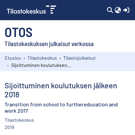
(c
OTOS
Tilastokeskuksen julkaisut verkossa
Etusivu
Tilastokeskus
Tilastojulkaisut
Kokoelmat
Sijoittuminen koulutuksen jälkeen 2018
Selaa
Sijoittuminen koulutuksen jälkeen
2018
Transition from school to furthereducation and
work 2017
Tilastokeskus
2019