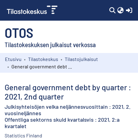
(c
OTOS
Tilastokeskuksen julkaisut verkossa
Etusivu
Tilastokeskus
Tilastojulkaisut
Kokoelmat
General government debt by quarter : 2021, 2nd quarter
Selaa
General government debt by quarter :
2021, 2nd quarter
Julkisyhteisöjen velka neljännesvuosittain : 2021, 2.
vuosineljännes
Offentliga sektorns skuld kvartalsvis : 2021, 2:a
kvartalet
Statistics Finland