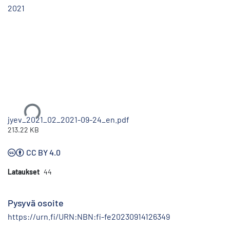
2021
Ladataan...
jyev_2021_02_2021-09-24_en.pdf
213.22 KB
CC BY 4.0
Lataukset
44
Pysyvä osoite
https://urn.fi/URN:NBN:fi-fe20230914126349