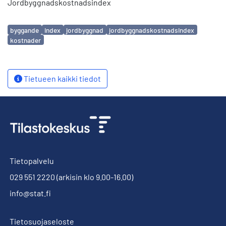
Jordbyggnadskostnadsindex
Avainsanat
byggande
index
jordbyggnad
jordbyggnadskostnadsindex
kostnader
Tietueen kaikki tiedot
Tietopalvelu
029 551 2220
(arkisin klo 9.00-16.00)
info@stat.fi
Tietosuojaseloste