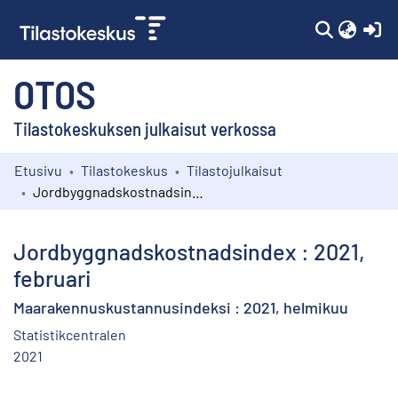
(c
OTOS
Tilastokeskuksen julkaisut verkossa
Etusivu
Tilastokeskus
Tilastojulkaisut
Kokoelmat
Jordbyggnadskostnadsindex : 2021, februari
Selaa
Jordbyggnadskostnadsindex : 2021,
februari
Maarakennuskustannusindeksi : 2021, helmikuu
Statistikcentralen
2021