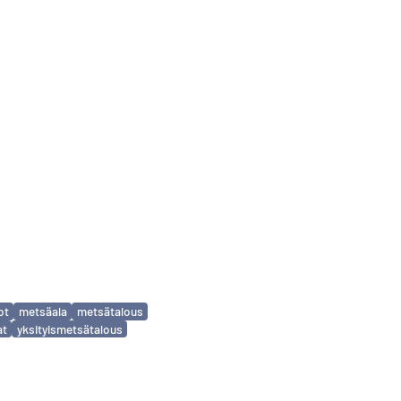
ot
metsäala
metsätalous
at
yksityismetsätalous