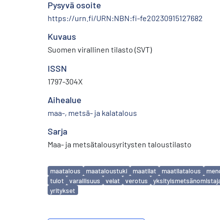
Pysyvä osoite
https://urn.fi/URN:NBN:fi-fe20230915127682
Kuvaus
Suomen virallinen tilasto (SVT)
ISSN
1797-304X
Aihealue
maa-, metsä- ja kalatalous
Sarja
Maa- ja metsätalousyritysten taloustilasto
Avainsanat
maatalous
maataloustuki
maatilat
maatilatalous
men
tulot
varallisuus
velat
verotus
yksityismetsänomistaj
yritykset