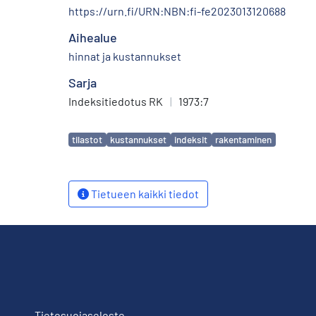
https://urn.fi/URN:NBN:fi-fe2023013120688
Aihealue
hinnat ja kustannukset
Sarja
Indeksitiedotus RK
|
1973:7
Avainsanat
tilastot
kustannukset
indeksit
rakentaminen
Tietueen kaikki tiedot
Tietosuojaseloste