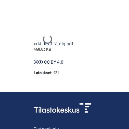
Ladataan...
xrki_1973_7_dig.pdf
458.63 KB
CC BY 4.0
Lataukset
131
Tietopalvelu