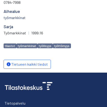
0784-7998
Aihealue
työmarkkinat
Sarja
Työmarkkinat
|
1999:16
Avainsanat
tilastot
työmarkkinat
työllisyys
työttömyys
Tietueen kaikki tiedot
Tietopalvelu