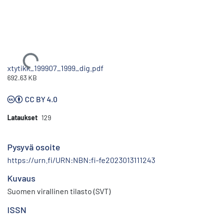
Ladataan...
xtytikk_199907_1999_dig.pdf
692.63 KB
CC BY 4.0
Lataukset
129
Pysyvä osoite
https://urn.fi/URN:NBN:fi-fe2023013111243
Kuvaus
Suomen virallinen tilasto (SVT)
ISSN