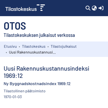
(c
OTOS
Tilastokeskuksen julkaisut verkossa
Etusivu
Tilastokeskus
Tilastojulkaisut
Kokoelmat
Uusi Rakennuskustannusindeksi 1969:12
Selaa
Uusi Rakennuskustannusindeksi
1969:12
Ny Byggnadskostnadsindex 1969:12
Tilastollinen päätoimisto
1970-01-03