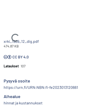
Ladataan...
xrki_1969_12_dig.pdf
474.87 KB
CC BY 4.0
Lataukset
107
Pysyvä osoite
https://urn.fi/URN:NBN:fi-fe2023013120661
Aihealue
hinnat ja kustannukset