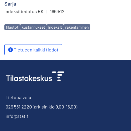
Sarja
Indeksitiedotus RK
|
1969:12
Avainsanat
tilastot
kustannukset
indeksit
rakentaminen
Tietueen kaikki tiedot
Tietopalvelu
029 551 2220
(arkisin klo 9.00-16.00)
info@stat.fi