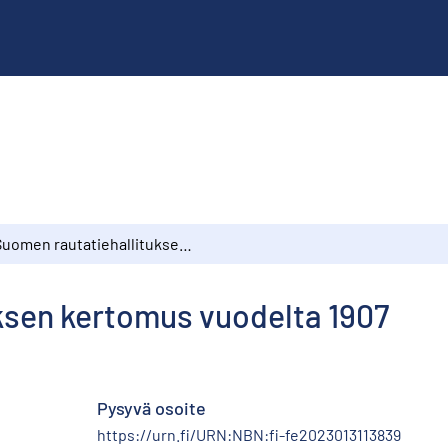
Suomen rautatiehallituksen kertomus vuodelta 1907
ksen kertomus vuodelta 1907
Pysyvä osoite
https://urn.fi/URN:NBN:fi-fe2023013113839