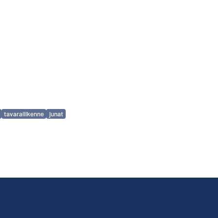
tavaraliikenne
junat