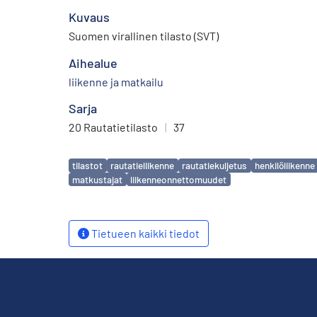
Kuvaus
Suomen virallinen tilasto (SVT)
Aihealue
liikenne ja matkailu
Sarja
20 Rautatietilasto
|
37
Avainsanat
tilastot
rautatieliikenne
rautatiekuljetus
henkilöliikenne
matkustajat
liikenneonnettomuudet
Tietueen kaikki tiedot