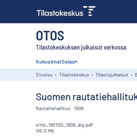
OTOS
Tilastokeskuksen julkaisut verkossa
Kokoelmat
Selaa
Etusivu
Tilastokeskus
Tilastojulkaisut
Suomen rautatiehallitu
Rautatiehallitus
1908
xrtie_190700_1908_dig.pdf
105.12 MB