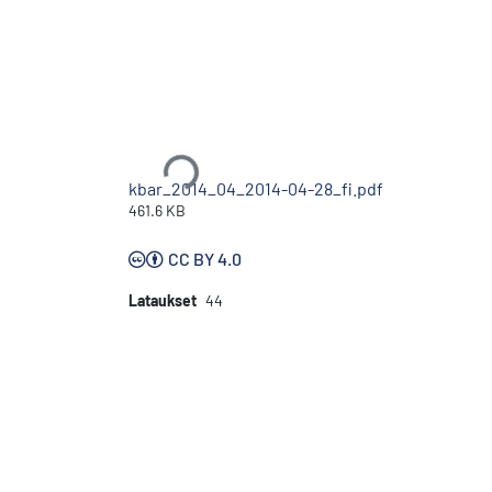
Ladataan...
kbar_2014_04_2014-04-28_fi.pdf
461.6 KB
CC BY 4.0
Lataukset
44