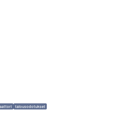
aattori
talousodotukset