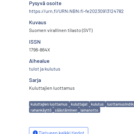
Pysyvä osoite
https://urn.fi/URN:NBN:fi-fe20230913124782
Kuvaus
Suomen virallinen tilasto (SVT)
ISSN
1796-864X
Aihealue
tulot ja kulutus
Sarja
Kuluttajien luottamus
Avainsanat
kuluttajien luottamus
kuluttajat
kulutus
luottamusindik
rahankäyttö
säästäminen
lainanotto
Tietueen kaikki tiedot