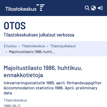
(c
OTOS
Tilastokeskuksen julkaisut verkossa
Etusivu
Tilastokeskus
Tilastojulkaisut
Kokoelmat
Majoitustilasto 1986, huhtikuu, ennakkotietoja
Selaa
Majoitustilasto 1986, huhtikuu,
ennakkotietoja
Inkvarteringsstatistik 1985, april, förhandsuppgifter
Accommodation statistics 1986, April, preliminary
data
Tilastokeskus
1986-06-11