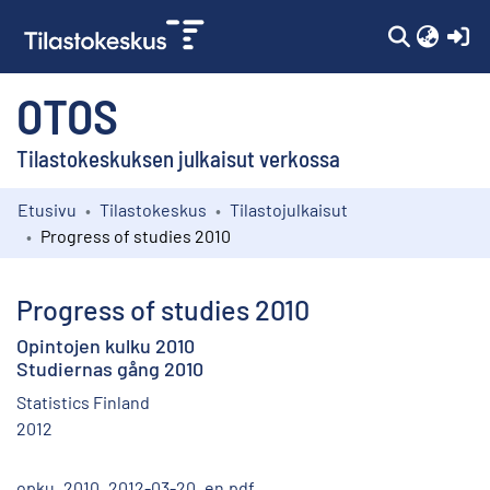
(c
OTOS
Tilastokeskuksen julkaisut verkossa
Etusivu
Tilastokeskus
Tilastojulkaisut
Kokoelmat
Progress of studies 2010
Selaa
Progress of studies 2010
Opintojen kulku 2010
Studiernas gång 2010
Statistics Finland
2012
opku_2010_2012-03-20_en.pdf