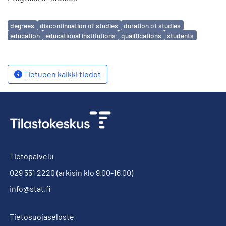
Avainsanat
degrees
discontinuation of studies
duration of studies
education
educational institutions
qualifications
students
Tietueen kaikki tiedot
Tietopalvelu
029 551 2220
(arkisin klo 9.00-16.00)
info@stat.fi
Tietosuojaseloste