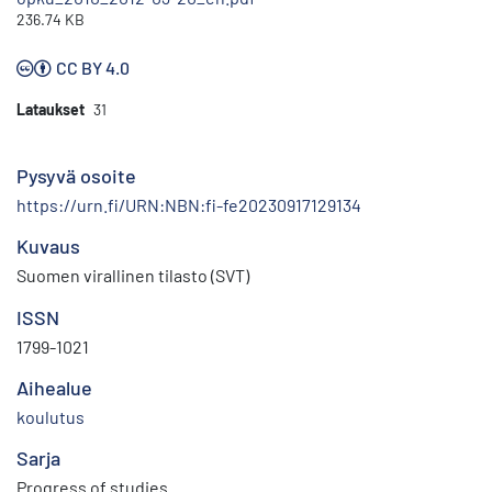
236.74 KB
CC BY 4.0
Lataukset
31
Pysyvä osoite
https://urn.fi/URN:NBN:fi-fe20230917129134
Kuvaus
Suomen virallinen tilasto (SVT)
ISSN
1799-1021
Aihealue
koulutus
Sarja
Progress of studies