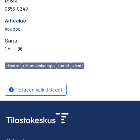
ISSN
0355-0249
Aihealue
kauppa
Sarja
1 A
|
96
Avainsanat
tilastot
ulkomaankauppa
tuonti
vienti
Tietueen kaikki tiedot