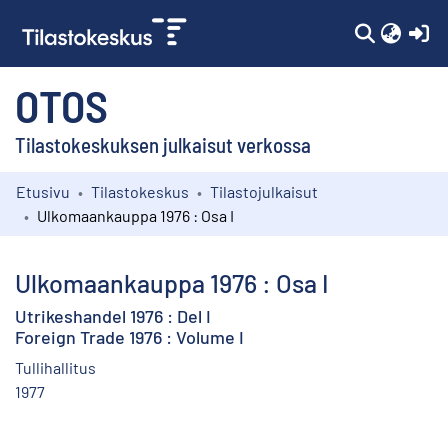
(c
OTOS
Tilastokeskuksen julkaisut verkossa
Etusivu
Tilastokeskus
Tilastojulkaisut
Kokoelmat
Ulkomaankauppa 1976 : Osa I
Selaa
Ulkomaankauppa 1976 : Osa I
Utrikeshandel 1976 : Del I
Foreign Trade 1976 : Volume I
Tullihallitus
1977