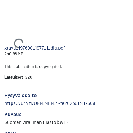
Ladataan...
xtavu_197600_1977_1_dig.pdf
240.98 MB
This publication is copyrighted.
Lataukset
220
Pysyvä osoite
https://urn.fi/URN:NBN:fi-fe2023013117509
Kuvaus
Suomen virallinen tilasto (SVT)