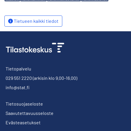
Tietueen kaikki tiedot
Tietopalvelu
029 551 2220
(arkisin klo 9.00-16.00)
info@stat.fi
Tietosuojaseloste
Saavutettavuusseloste
Evästeasetukset