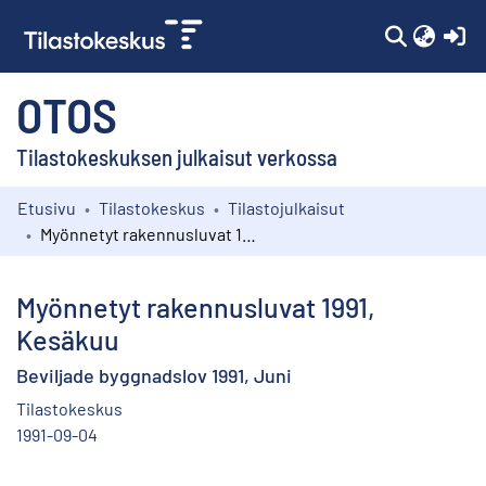
(c
OTOS
Tilastokeskuksen julkaisut verkossa
Etusivu
Tilastokeskus
Tilastojulkaisut
Kokoelmat
Myönnetyt rakennusluvat 1991, Kesäkuu
Selaa
Myönnetyt rakennusluvat 1991,
Kesäkuu
Beviljade byggnadslov 1991, Juni
Tilastokeskus
1991-09-04