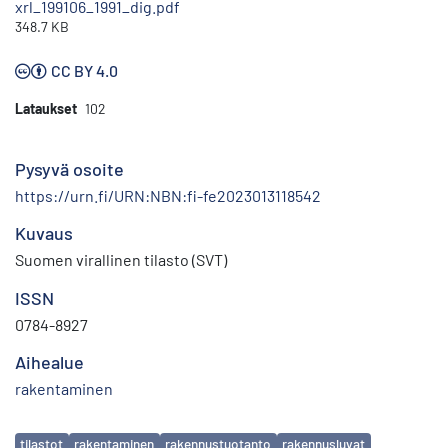
xrl_199106_1991_dig.pdf
348.7 KB
CC BY 4.0
Lataukset
102
Pysyvä osoite
https://urn.fi/URN:NBN:fi-fe2023013118542
Kuvaus
Suomen virallinen tilasto (SVT)
ISSN
0784-8927
Aihealue
rakentaminen
Avainsanat
tilastot
rakentaminen
rakennustuotanto
rakennusluvat