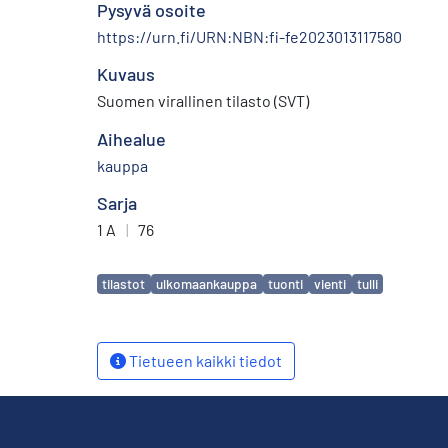
Pysyvä osoite
https://urn.fi/URN:NBN:fi-fe2023013117580
Kuvaus
Suomen virallinen tilasto (SVT)
Aihealue
kauppa
Sarja
1 A
|
76
Avainsanat
tilastot
ulkomaankauppa
tuonti
vienti
tulli
Tietueen kaikki tiedot