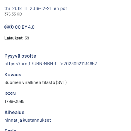
thi_2018_11_2018-12-21_en.pdf
375.33 KB
CC BY 4.0
Lataukset
39
Pysyvä osoite
https://urn.fi/URN:NBN:fi-fe20230921134952
Kuvaus
Suomen virallinen tilasto (SVT)
ISSN
1799-3695
Aihealue
hinnat ja kustannukset
Sarja