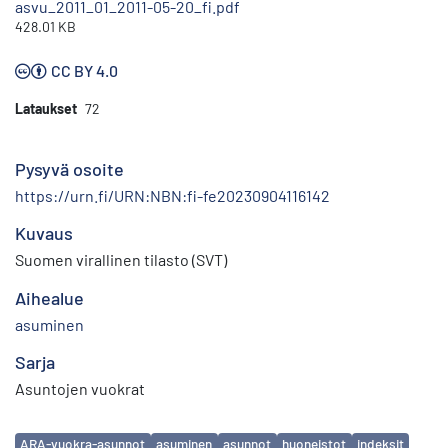
asvu_2011_01_2011-05-20_fi.pdf
428.01 KB
CC BY 4.0
Lataukset
72
Pysyvä osoite
https://urn.fi/URN:NBN:fi-fe20230904116142
Kuvaus
Suomen virallinen tilasto (SVT)
Aihealue
asuminen
Sarja
Asuntojen vuokrat
Avainsanat
ARA-vuokra-asunnot
asuminen
asunnot
huoneistot
indeksit