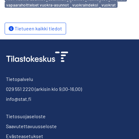
vapaarahoitteiset vuokra-asunnot
vuokraindeksi
vuokrat
Tietueen kaikki tiedot
Tietopalvelu
029 551 2220
(arkisin klo 9.00-16.00)
info@stat.fi
Tietosuojaseloste
Saavutettavuusseloste
Evästeasetukset