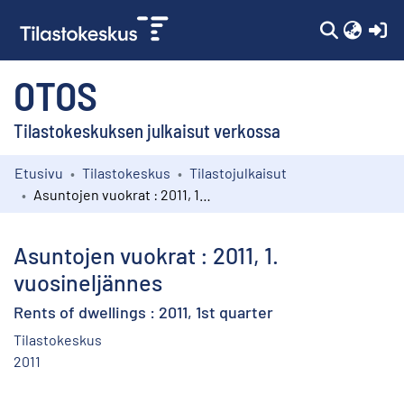
(c
OTOS
Tilastokeskuksen julkaisut verkossa
Etusivu
Tilastokeskus
Tilastojulkaisut
Kokoelmat
Asuntojen vuokrat : 2011, 1. vuosineljännes
Selaa
Asuntojen vuokrat : 2011, 1.
vuosineljännes
Rents of dwellings : 2011, 1st quarter
Tilastokeskus
2011