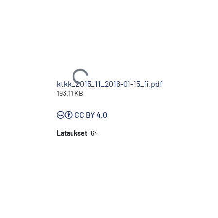
Ladataan...
ktkk_2015_11_2016-01-15_fi.pdf
193.11 KB
CC BY 4.0
Lataukset
64