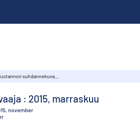
Tuotannon suhdannekuvaaja : 2015, marraskuu
aaja : 2015, marraskuu
015, november
er