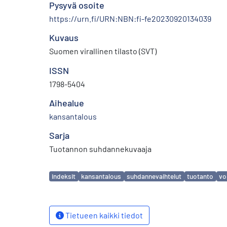
Pysyvä osoite
https://urn.fi/URN:NBN:fi-fe20230920134039
Kuvaus
Suomen virallinen tilasto (SVT)
ISSN
1798-5404
Aihealue
kansantalous
Sarja
Tuotannon suhdannekuvaaja
Avainsanat
indeksit
kansantalous
suhdannevaihtelut
tuotanto
vo
Tietueen kaikki tiedot