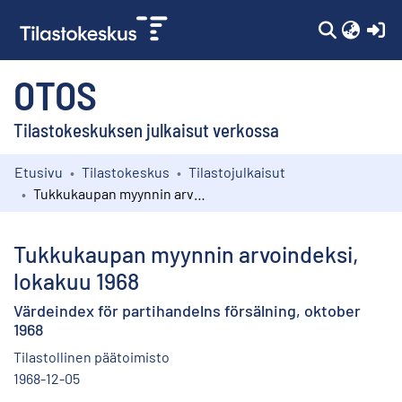
(c
OTOS
Tilastokeskuksen julkaisut verkossa
Etusivu
Tilastokeskus
Tilastojulkaisut
Kokoelmat
Tukkukaupan myynnin arvoindeksi, lokakuu 1968
Selaa
Tukkukaupan myynnin arvoindeksi,
lokakuu 1968
Värdeindex för partihandelns försälning, oktober
1968
Tilastollinen päätoimisto
1968-12-05