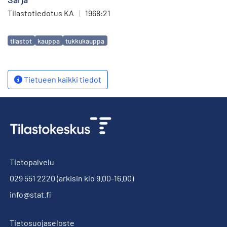
Tilastotiedotus KA
|
1968:21
Avainsanat
tilastot
kauppa
tukkukauppa
Tietueen kaikki tiedot
Tietopalvelu
029 551 2220
(arkisin klo 9.00-16.00)
info@stat.fi
Tietosuojaseloste