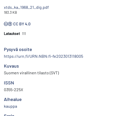
xtds_ka_1968_21_dig.pdf
183.3 KB
CC BY 4.0
Lataukset
111
Pysyvä osoite
https://urn.fi/URN:NBN:fi-fe2023013118005
Kuvaus
Suomen virallinen tilasto (SVT)
ISSN
0355-225X
Aihealue
kauppa
Sarja