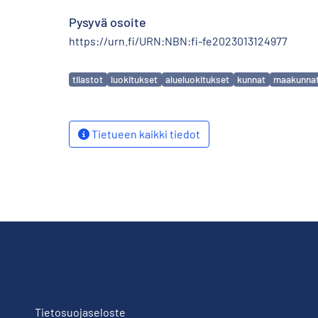
Pysyvä osoite
https://urn.fi/URN:NBN:fi-fe2023013124977
Avainsanat
tilastot
luokitukset
alueluokitukset
kunnat
maakunna
Tietueen kaikki tiedot
Tietosuojaseloste