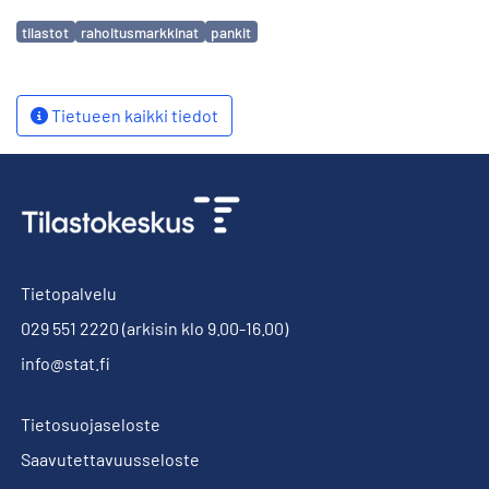
Avainsanat
tilastot
rahoitusmarkkinat
pankit
Tietueen kaikki tiedot
Tietopalvelu
029 551 2220
(arkisin klo 9.00-16.00)
info@stat.fi
Tietosuojaseloste
Saavutettavuusseloste