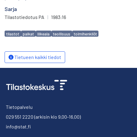
Sarja
Tilastotiedotus PA
|
1983:16
Avainsanat
tilastot
palkat
liikeala
teollisuus
toimihenkilöt
Tietueen kaikki tiedot
Tietopalvelu
029 551 2220
(arkisin klo 9.00-16.00)
info@stat.fi