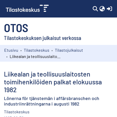
(c
OTOS
Tilastokeskuksen julkaisut verkossa
Etusivu
Tilastokeskus
Tilastojulkaisut
Kokoelmat
Liikealan ja teollisuuslaitosten toimihenkilöiden palkat elokuussa 1982
Selaa
Liikealan ja teollisuuslaitosten
toimihenkilöiden palkat elokuussa
1982
Lönerna för tjänstemän i affärsbranschen och
industriinrättningarna i augusti 1982
Tilastokeskus