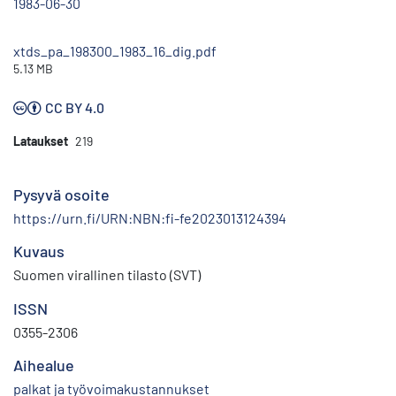
1983-06-30
xtds_pa_198300_1983_16_dig.pdf
5.13 MB
CC BY 4.0
Lataukset
219
Pysyvä osoite
https://urn.fi/URN:NBN:fi-fe2023013124394
Kuvaus
Suomen virallinen tilasto (SVT)
ISSN
0355-2306
Aihealue
palkat ja työvoimakustannukset