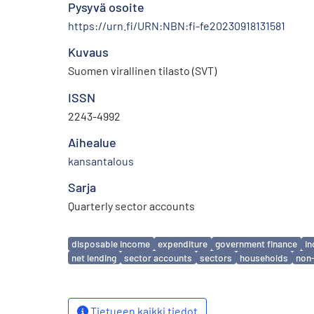
Pysyvä osoite
https://urn.fi/URN:NBN:fi-fe20230918131581
Kuvaus
Suomen virallinen tilasto (SVT)
ISSN
2243-4992
Aihealue
kansantalous
Sarja
Quarterly sector accounts
Avainsanat
disposable income
expenditure
government finance
i
net lending
sector accounts
sectors
households
non-
Tietueen kaikki tiedot