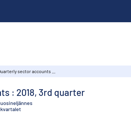
Quarterly sector accounts : 2018, 3rd quarter
ts : 2018, 3rd quarter
 vuosineljännes
 kvartalet