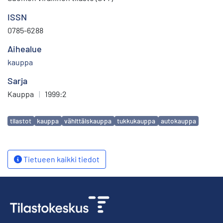
ISSN
0785-6288
Aihealue
kauppa
Sarja
Kauppa
|
1999:2
Avainsanat
tilastot
kauppa
vähittäiskauppa
tukkukauppa
autokauppa
Tietueen kaikki tiedot