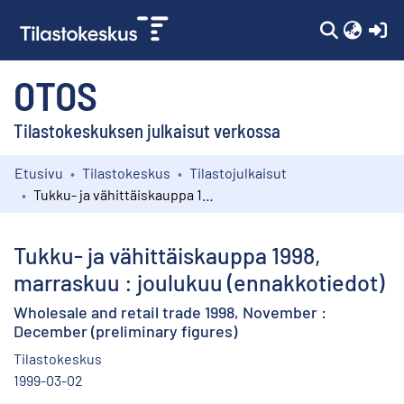
(c
OTOS
Tilastokeskuksen julkaisut verkossa
Etusivu
Tilastokeskus
Tilastojulkaisut
Kokoelmat
Tukku- ja vähittäiskauppa 1998, marraskuu : joulukuu (ennakkotiedot)
Selaa
Tukku- ja vähittäiskauppa 1998,
marraskuu : joulukuu (ennakkotiedot)
Wholesale and retail trade 1998, November :
December (preliminary figures)
Tilastokeskus
1999-03-02