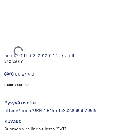
Ladataan...
polrik_2012_02_2012-07-13_sv.pdf
242.29 KB
CC BY 4.0
Lataukset
32
Pysyvä osoite
https://urn.fi/URN:NBN:fi-fe20230906120619
Kuvaus
Suomen virallinen tilasto (SVT)