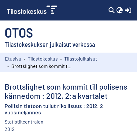
(c
OTOS
Tilastokeskuksen julkaisut verkossa
Etusivu
Tilastokeskus
Tilastojulkaisut
Kokoelmat
Brottslighet som kommit till polisens kännedom : 2012, 2:a kvartalet
Selaa
Brottslighet som kommit till polisens
kännedom : 2012, 2:a kvartalet
Poliisin tietoon tullut rikollisuus : 2012, 2.
vuosineljännes
Statistikcentralen
2012