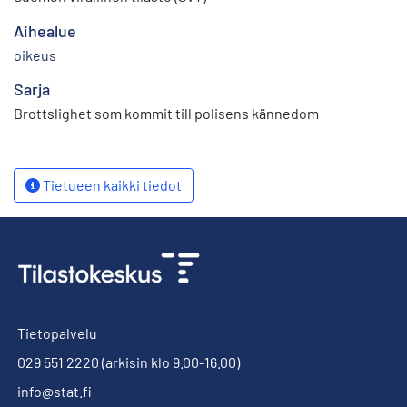
Aihealue
oikeus
Sarja
Brottslighet som kommit till polisens kännedom
Tietueen kaikki tiedot
Tietopalvelu
029 551 2220
(arkisin klo 9.00-16.00)
info@stat.fi