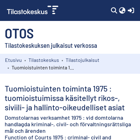
(c
OTOS
Tilastokeskuksen julkaisut verkossa
Etusivu
Tilastokeskus
Tilastojulkaisut
Kokoelmat
Tuomioistuinten toiminta 1975 : tuomioistuimissa käsitellyt rikos-, siviili- ja hallinto-oikeudelliset asiat
Selaa
Tuomioistuinten toiminta 1975 :
tuomioistuimissa käsitellyt rikos-,
siviili- ja hallinto-oikeudelliset asiat
Domstolarnas verksamhet 1975 : vid domtolarna
handlagda kriminal-, civil- och förvaltningsrättsliga
mål och ärenden
Function of Courts 1975 : criminal- civil and