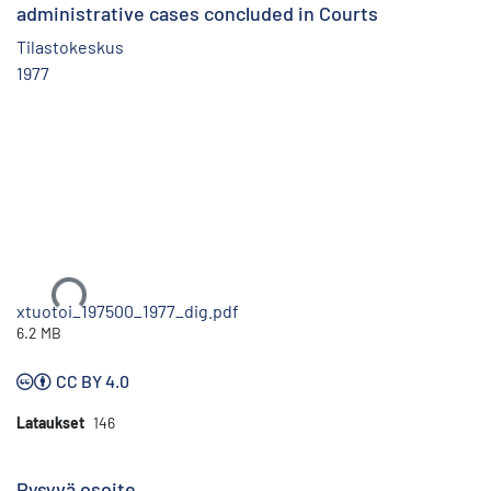
administrative cases concluded in Courts
Tilastokeskus
1977
Ladataan...
xtuotoi_197500_1977_dig.pdf
6.2 MB
CC BY 4.0
Lataukset
146
Pysyvä osoite