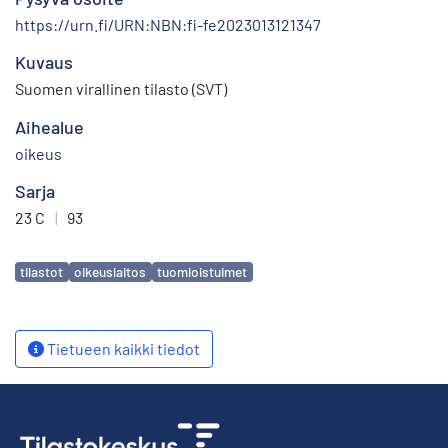
https://urn.fi/URN:NBN:fi-fe2023013121347
Kuvaus
Suomen virallinen tilasto (SVT)
Aihealue
oikeus
Sarja
23 C
|
93
Avainsanat
tilastot
oikeuslaitos
tuomioistuimet
Tietueen kaikki tiedot