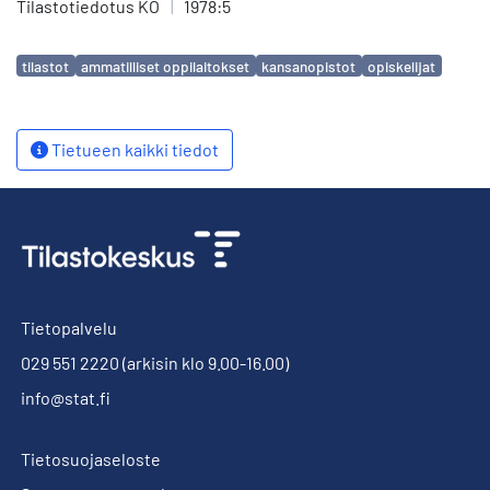
Tilastotiedotus KO
|
1978:5
Avainsanat
tilastot
ammatilliset oppilaitokset
kansanopistot
opiskelijat
Tietueen kaikki tiedot
Tietopalvelu
029 551 2220
(arkisin klo 9.00-16.00)
info@stat.fi
Tietosuojaseloste