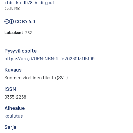
xtds_ko_1978_5_dig.pdf
35.18 MB
CC BY 4.0
Lataukset
262
Pysyvä osoite
https://urn.fi/URN:NBN:fi-fe2023013115109
Kuvaus
Suomen virallinen tilasto (SVT)
ISSN
0355-2268
Aihealue
koulutus
Sarja