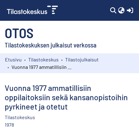
(c
OTOS
Tilastokeskuksen julkaisut verkossa
Etusivu
Tilastokeskus
Tilastojulkaisut
Kokoelmat
Vuonna 1977 ammatillisiin oppilaitoksiin sekä kansanopistoihin pyrkineet ja otetut
Selaa
Vuonna 1977 ammatillisiin
oppilaitoksiin sekä kansanopistoihin
pyrkineet ja otetut
Tilastokeskus
1978