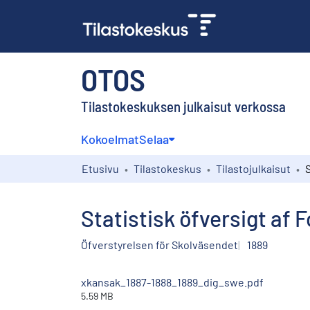
OTOS
Tilastokeskuksen julkaisut verkossa
Kokoelmat
Selaa
Etusivu
Tilastokeskus
Tilastojulkaisut
Statistisk öfversigt af 
Öfverstyrelsen för Skolväsendet
1889
xkansak_1887-1888_1889_dig_swe.pdf
5.59 MB