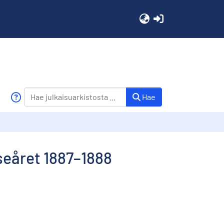
(current)
Hae
äseåret 1887–1888