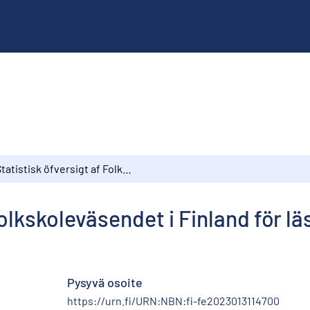
Statistisk öfversigt af Folkskoleväsendet i Finland för läseåret 1887–1888
Folkskoleväsendet i Finland för l
Pysyvä osoite
https://urn.fi/URN:NBN:fi-fe2023013114700