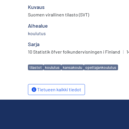
Kuvaus
Suomen virallinen tilasto (SVT)
Aihealue
koulutus
Sarja
10 Statistik öfver folkundervisningen i Finland
|
1
Avainsanat
tilastot
koulutus
kansakoulu
opettajankoulutus
Tietueen kaikki tiedot