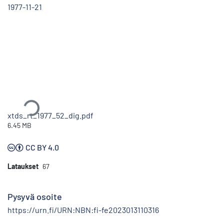
1977-11-21
Ladataan...
xtds_rt_1977_52_dig.pdf
6.45 MB
CC BY 4.0
Lataukset
67
Pysyvä osoite
https://urn.fi/URN:NBN:fi-fe2023013110316