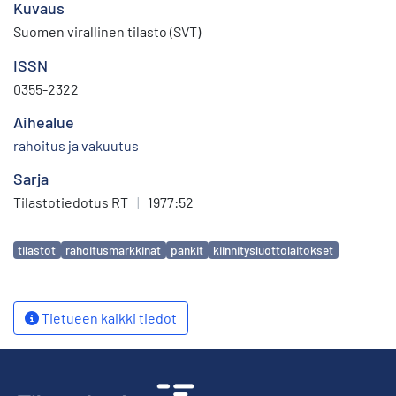
Kuvaus
Suomen virallinen tilasto (SVT)
ISSN
0355-2322
Aihealue
rahoitus ja vakuutus
Sarja
Tilastotiedotus RT
|
1977:52
Avainsanat
tilastot
rahoitusmarkkinat
pankit
kiinnitysluottolaitokset
Tietueen kaikki tiedot