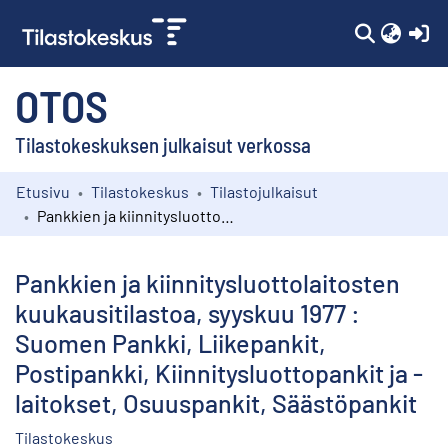
(c
OTOS
Tilastokeskuksen julkaisut verkossa
Etusivu
Tilastokeskus
Tilastojulkaisut
Kokoelmat
Pankkien ja kiinnitysluottolaitosten kuukausitilastoa, syyskuu 1977 : Suomen Pankki, Liikepankit, Postipankki, Kiinnitysluottopankit ja -laitokset, Osuuspankit, Säästöpankit
Selaa
Pankkien ja kiinnitysluottolaitosten
kuukausitilastoa, syyskuu 1977 :
Suomen Pankki, Liikepankit,
Postipankki, Kiinnitysluottopankit ja -
laitokset, Osuuspankit, Säästöpankit
Tilastokeskus