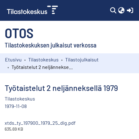
(c
OTOS
Tilastokeskuksen julkaisut verkossa
Etusivu
Tilastokeskus
Tilastojulkaisut
Kokoelmat
Työtaistelut 2 neljänneksellä 1979
Selaa
Työtaistelut 2 neljänneksellä 1979
Tilastokeskus
1979-11-08
xtds_ty_197900_1979_25_dig.pdf
635.69 KB