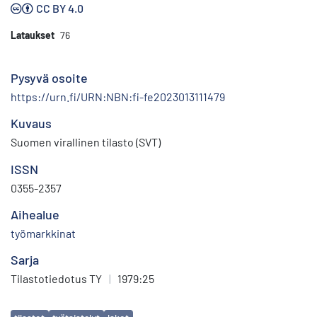
CC BY 4.0
Lataukset
76
Pysyvä osoite
https://urn.fi/URN:NBN:fi-fe2023013111479
Kuvaus
Suomen virallinen tilasto (SVT)
ISSN
0355-2357
Aihealue
työmarkkinat
Sarja
Tilastotiedotus TY
|
1979:25
Avainsanat