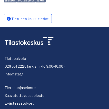
tilastot
työtaistelut
lakot
Tietueen kaikki tiedot
Tietopalvelu
029 551 2220
(arkisin klo 9.00-16.00)
info@stat.fi
Tietosuojaseloste
Saavutettavuusseloste
Evästeasetukset