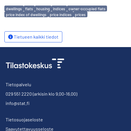
Avainsanat
dwellings
flats
housing
indices
owner-occupied flats
price index of dwellings
price indices
prices
Tietueen kaikki tiedot
Tietopalvelu
029 551 2220
(arkisin klo 9.00-16.00)
info@stat.fi
Tietosuojaseloste
Saavutettavuusseloste