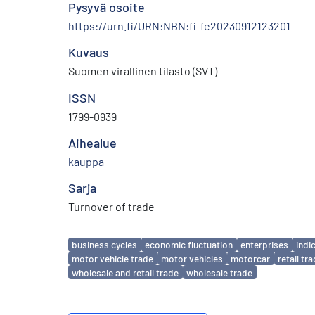
Pysyvä osoite
https://urn.fi/URN:NBN:fi-fe20230912123201
Kuvaus
Suomen virallinen tilasto (SVT)
ISSN
1799-0939
Aihealue
kauppa
Sarja
Turnover of trade
Avainsanat
business cycles
economic fluctuation
enterprises
indi
motor vehicle trade
motor vehicles
motorcar
retail tr
wholesale and retail trade
wholesale trade