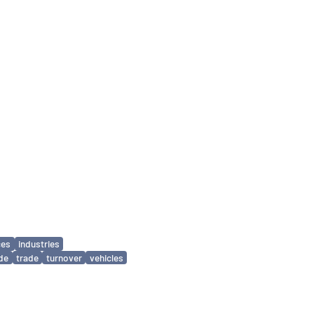
ces
industries
ade
trade
turnover
vehicles