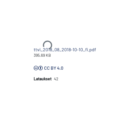
Ladataan...
ttvi_2018_08_2018-10-10_fi.pdf
395.69 KB
CC BY 4.0
Lataukset
42