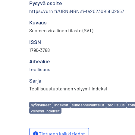
Pysyvä osoite
https://urn.fi/URN:NBN:fi-fe20230919132957
Kuvaus
Suomen virallinen tilasto (SVT)
ISSN
1796-3788
Aihealue
teollisuus
Sarja
Teollisuustuotannon volyymi-indeksi
Avainsanat
hyödykkeet
indeksit
suhdannevaihtelut
teollisuus
toi
volyymi-indeksit
Tietueen kaikki tiedot