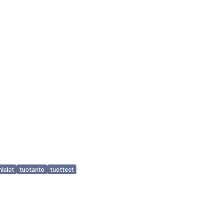
mialat
tuotanto
tuotteet