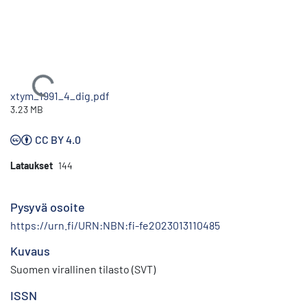
Ladataan...
xtym_1991_4_dig.pdf
3.23 MB
CC BY 4.0
Lataukset
144
Pysyvä osoite
https://urn.fi/URN:NBN:fi-fe2023013110485
Kuvaus
Suomen virallinen tilasto (SVT)
ISSN