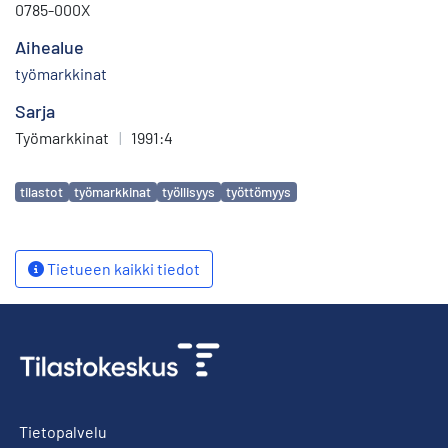
0785-000X
Aihealue
työmarkkinat
Sarja
Työmarkkinat
|
1991:4
Avainsanat
tilastot
työmarkkinat
työllisyys
työttömyys
Tietueen kaikki tiedot
Tietopalvelu