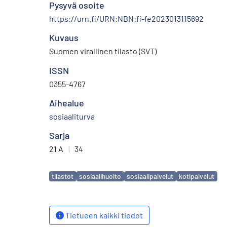
Pysyvä osoite
https://urn.fi/URN:NBN:fi-fe2023013115692
Kuvaus
Suomen virallinen tilasto (SVT)
ISSN
0355-4767
Aihealue
sosiaaliturva
Sarja
21 A
|
34
Avainsanat
tilastot
sosiaalihuolto
sosiaalipalvelut
kotipalvelut
Tietueen kaikki tiedot