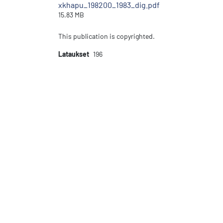
xkhapu_198200_1983_dig.pdf
15.83 MB
This publication is copyrighted.
Lataukset
196