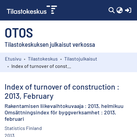
(c
OTOS
Tilastokeskuksen julkaisut verkossa
Etusivu
Tilastokeskus
Tilastojulkaisut
Kokoelmat
Index of turnover of construction : 2013, February
Selaa
Index of turnover of construction :
2013, February
Rakentamisen liikevaihtokuvaaja : 2013, helmikuu
Omsättningsindex för byggverksamhet : 2013,
februari
Statistics Finland
2013