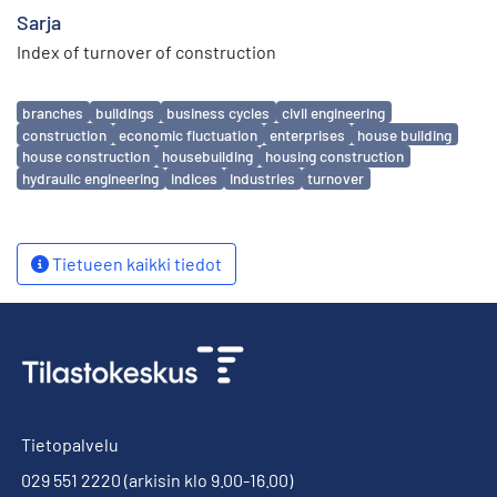
Sarja
Index of turnover of construction
Avainsanat
branches
buildings
business cycles
civil engineering
construction
economic fluctuation
enterprises
house building
house construction
housebuilding
housing construction
hydraulic engineering
indices
industries
turnover
Tietueen kaikki tiedot
Tietopalvelu
029 551 2220
(arkisin klo 9.00-16.00)